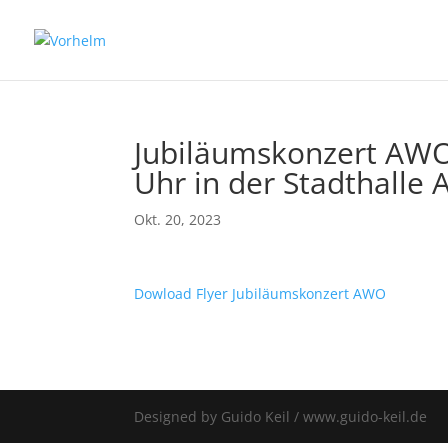
Jubiläumskonzert AWO 
Uhr in der Stadthalle 
Okt. 20, 2023
Dowload Flyer Jubiläumskonzert AWO
Designed by Guido Keil / www.guido-keil.de