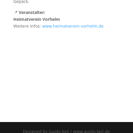
Gepäck.
📍
Veranstalter:
Heimatverein Vorhelm
Weitere Infos:
www.heimatverein-vorhelm.de
Designed by Guido Keil / www.guido-keil.de