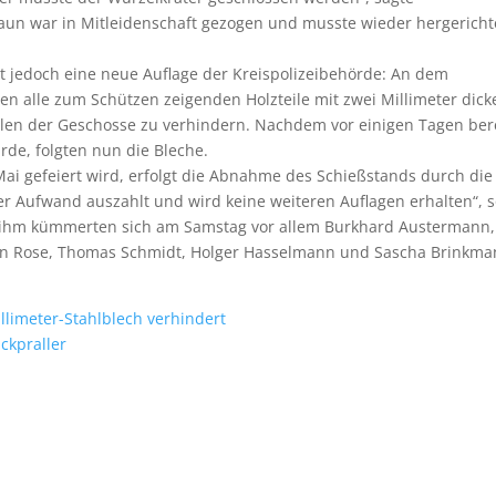
Zaun war in Mitleidenschaft gezogen und musste wieder hergericht
 jedoch eine neue Auflage der Kreispolizeibehörde: An dem
en alle zum Schützen zeigenden Holzteile mit zwei Millimeter dic
llen der Geschosse zu verhindern. Nachdem vor einigen Tagen ber
rde, folgten nun die Bleche.
 Mai gefeiert wird, erfolgt die Abnahme des Schießstands durch die
 der Aufwand auszahlt und wird keine weiteren Auflagen erhalten“, 
en ihm kümmerten sich am Samstag vor allem Burkhard Austermann,
stian Rose, Thomas Schmidt, Holger Hasselmann und Sascha Brinkm