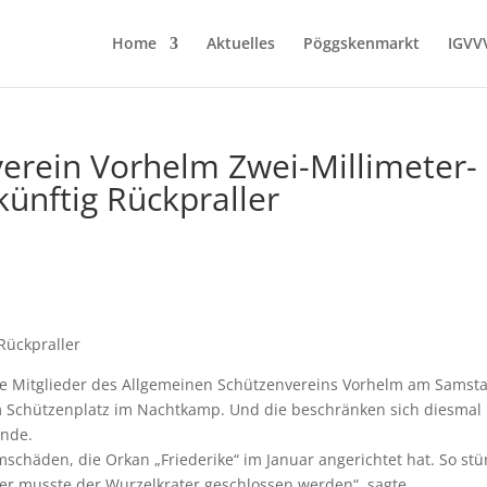
Home
Aktuelles
Pöggskenmarkt
IGVV
erein Vorhelm Zwei-Millimeter-
künftig Rückpraller
Rückpraller
ge Mitglieder des Allgemeinen Schützenvereins Vorhelm am Samsta
Schützenplatz im Nachtkamp. Und die beschränken sich diesmal
ände.
schäden, die Orkan „Friederike“ im Januar angerichtet hat. So stü
er musste der Wurzelkrater geschlossen werden“, sagte