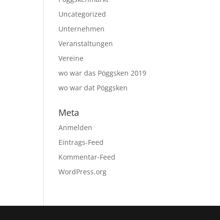
Uncategorized
Unternehmen
Veranstaltungen
Vereine
wo war das Pöggsken 2019
wo war dat Pöggsken
Meta
Anmelden
Eintrags-Feed
Kommentar-Feed
WordPress.org