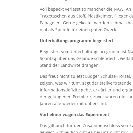
Voll bepackt verlässt so mancher die NAW. An
Tragetaschen aus Stoff, Plastikeimer, Fliegen
Papageien. Gerne gekostet werden schmackhaft
mal als Spende für einen guten Zweck.
Unterhaltungsprogramm begeistert
Begeistert vom Unterhaltungsprogramm ist Nad
Sonntag über das Gelände schlendert. „Vielfält
Stand der Landwirte drängen.
Das freut nicht zuletzt Ludger Schulze-Horsel.
zeigen, was wir tun“, sagt der stellvertretende
Informationsdefizite gebe, erklärt er und erg
der gelungenen Premiere, zuvor waren die Landw
Jahren alle wieder mit dabei sind.
Vorhelmer wagen das Experiment
Das gilt auch für den Zusammenschluss von z
gewagt. Schließlich gibt es bei uns nicht nur 