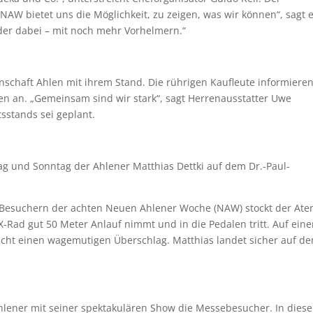
NAW bietet uns die Möglichkeit, zu zeigen, was wir können“, sagt e
ieder dabei – mit noch mehr Vorhelmern.“
schaft Ahlen mit ihrem Stand. Die rührigen Kaufleute informiere
en an. „Gemeinsam sind wir stark“, sagt Herrenausstatter Uwe
sstands sei geplant.
 und Sonntag der Ahlener Matthias Dettki auf dem Dr.-Paul-
 Besuchern der achten Neuen Ahlener Woche (NAW) stockt der Ate
X-Rad gut 50 Meter Anlauf nimmt und in die Pedalen tritt. Auf eine
acht einen wagemutigen Überschlag. Matthias landet sicher auf d
Ahlener mit seiner spektakulären Show die Messebesucher. In dies