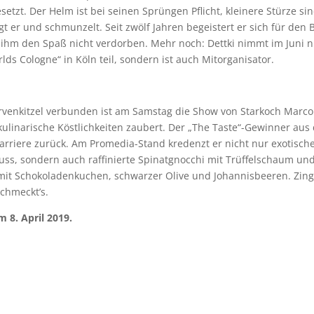
setzt. Der Helm ist bei seinen Sprüngen Pflicht, kleinere Stürze si
sagt er und schmunzelt. Seit zwölf Jahren begeistert er sich für den
ihm den Spaß nicht verdorben. Mehr noch: Dettki nimmt im Juni n
ds Cologne“ in Köln teil, sondern ist auch Mitorganisator.
rvenkitzel verbunden ist am Samstag die Show von Starkoch Marco
ulinarische Köstlichkeiten zaubert. Der „The Taste“-Gewinner au
-Karriere zurück. Am Promedia-Stand kredenzt er nicht nur exotisch
uss, sondern auch raffinierte Spinatgnocchi mit Trüffelschaum un
 mit Schokoladenkuchen, schwarzer Olive und Johannisbeeren. Zin
chmeckt’s.
 8. April 2019.