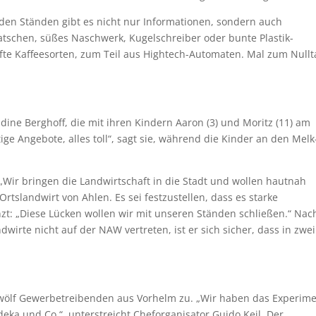
 den Ständen gibt es nicht nur Informationen, sondern auch
klatschen, süßes Naschwerk, Kugelschreiber oder bunte Plastik-
e Kaffeesorten, zum Teil aus Hightech-Automaten. Mal zum Nullta
ine Berghoff, die mit ihren Kindern Aaron (3) und Moritz (11) am
ige Angebote, alles toll“, sagt sie, während die Kinder an den Melk
 „Wir bringen die Landwirtschaft in die Stadt und wollen hautnah
 Ortslandwirt von Ahlen. Es sei festzustellen, dass es starke
änzt: „Diese Lücken wollen wir mit unseren Ständen schließen.“ Nac
irte nicht auf der NAW vertreten, ist er sich sicher, dass in zwei
wölf Gewerbetreibenden aus Vorhelm zu. „Wir haben das Experim
Edeka und Co.“, unterstreicht Cheforganisator Guido Keil. Der