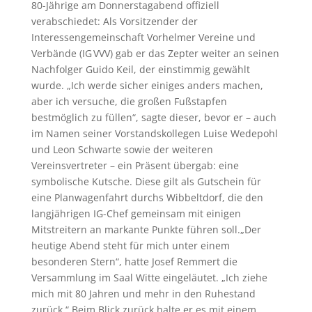
80-Jährige am Donnerstagabend offiziell
verabschiedet: Als Vorsitzender der
Interessengemeinschaft Vorhelmer Vereine und
Verbände (IG VVV) gab er das Zepter weiter an seinen
Nachfolger Guido Keil, der einstimmig gewählt
wurde. „Ich werde sicher einiges anders machen,
aber ich versuche, die großen Fußstapfen
bestmöglich zu füllen“, sagte dieser, bevor er – auch
im Namen seiner Vorstandskollegen Luise Wedepohl
und Leon Schwarte sowie der weiteren
Vereinsvertreter – ein Präsent übergab: eine
symbolische Kutsche. Diese gilt als Gutschein für
eine Planwagenfahrt durchs Wibbeltdorf, die den
langjährigen IG-Chef gemeinsam mit einigen
Mitstreitern an markante Punkte führen soll.„Der
heutige Abend steht für mich unter einem
besonderen Stern“, hatte Josef Remmert die
Versammlung im Saal Witte eingeläutet. „Ich ziehe
mich mit 80 Jahren und mehr in den Ruhestand
zurück.“ Beim Blick zurück halte er es mit einem