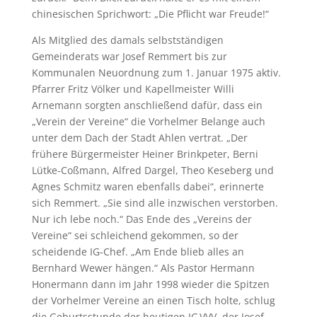
chinesischen Sprichwort: „Die Pflicht war Freude!“
Als Mitglied des damals selbstständigen
Gemeinderats war Josef Remmert bis zur
Kommunalen Neuordnung zum 1. Januar 1975 aktiv.
Pfarrer Fritz Völker und Kapellmeister Willi
Arnemann sorgten anschließend dafür, dass ein
„Verein der Vereine“ die Vorhelmer Belange auch
unter dem Dach der Stadt Ahlen vertrat. „Der
frühere Bürgermeister Heiner Brinkpeter, Berni
Lütke-Coßmann, Alfred Dargel, Theo Keseberg und
Agnes Schmitz waren ebenfalls dabei“, erinnerte
sich Remmert. „Sie sind alle inzwischen verstorben.
Nur ich lebe noch.“ Das Ende des „Vereins der
Vereine“ sei schleichend gekommen, so der
scheidende IG-Chef. „Am Ende blieb alles an
Bernhard Wewer hängen.“ Als Pastor Hermann
Honermann dann im Jahr 1998 wieder die Spitzen
der Vorhelmer Vereine an einen Tisch holte, schlug
die Geburtsstunde der heutigen IG VVV, der Josef