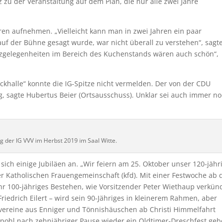
 zu der Veranstaltung auf dem Plan, die nur alle zwei Jahre
ren aufnehmen. „Vielleicht kann man in zwei Jahren ein paar
uf der Bühne gesagt wurde, war nicht überall zu verstehen“, sagt
Sitzgelegenheiten im Bereich des Kuchenstands wären auch schön“,
alle“ konnte die IG-Spitze nicht vermelden. Der von der CDU
g, sagte Hubertus Beier (Ortsausschuss). Unklar sei auch immer n
der IG VVV im Herbst 2019 im Saal Witte.
sich einige Jubiläen an. „Wir feiern am 25. Oktober unser 120-jähr
r Katholischen Frauengemeinschaft (kfd). Mit einer Festwoche ab
hr 100-jähriges Bestehen, wie Vorsitzender Peter Wiethaup verkün
riedrich Eilert – wird sein 90-Jähriges in kleinerem Rahmen, aber
ereine aus Enniger und Tönnishäuschen ab Christi Himmelfahrt
ohl nach zehnjähriger Pause wieder ein Oldtimer-Dreschfest geb