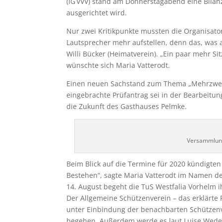
(IG VVV) stand am Donnerstagabend eine Bilanz
ausgerichtet wird.
Nur zwei Kritikpunkte mussten die Organisato
Lautsprecher mehr aufstellen, denn das, was a
Willi Bücker (Heimatverein). „Ein paar mehr 
wünschte sich Maria Vatterodt.
Einen neuen Sachstand zum Thema „Mehrzweckh
eingebrachte Prüfantrag sei in der Bearbeitun
die Zukunft des Gasthauses Pelmke.
Versammlung 
Beim Blick auf die Termine für 2020 kündigten 
Bestehen“, sagte Maria Vatterodt im Namen de
14. August begeht die TuS Westfalia Vorhelm i
Der Allgemeine Schützenverein – das erklärte F
unter Einbindung der benachbarten Schützenv
begehen. Außerdem werde es laut Luise Wedep