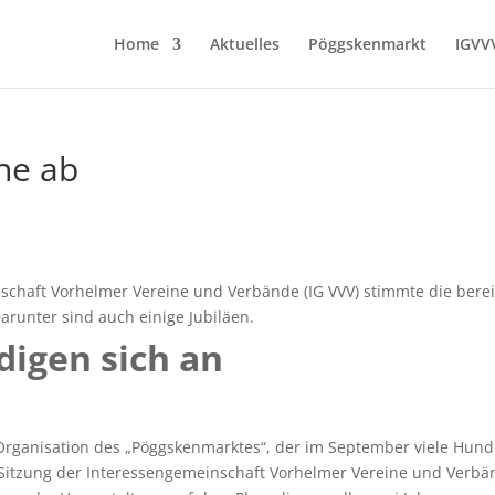
Home
Aktuelles
Pöggskenmarkt
IGVV
ne ab
chaft Vorhelmer Vereine und Verbände (IG VVV) stimmte die berei
arunter sind auch einige Jubiläen.
digen sich an
e Organisation des „Pöggskenmarktes“, der im September viele Hund
r Sitzung der Interessengemeinschaft Vorhelmer Vereine und Verb