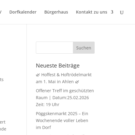
V
Dorfkalender
Bürgerhaus
Kontakt zu uns
Neueste Beiträge
🌿 Hoffest & Hoftrödelmarkt
ts
am 1. Mai in Ahlen 🌿
Offener Treff im geschützten
Raum | Datum:25.02.2026
Zeit: 19 Uhr
Pöggskenmarkt 2025 – Ein
Wochenende voller Leben
ert
im Dorf
ände