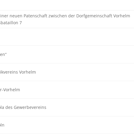
ner neuen Patenschaft zwischen der Dorfgemeinschaft Vorhelm
bataillon 7
ken“
sikvereins Vorhelm
er-Vorhelm
la des Gewerbevereins
öln