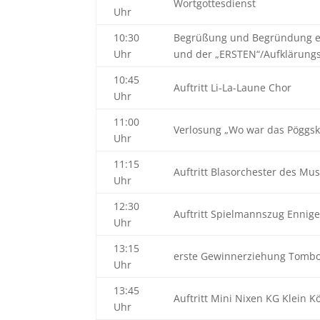
Wortgottesdienst
Uhr
10:30
Begrüßung und Begründung ei
Uhr
und der „ERSTEN“/Aufklärungs
10:45
Auftritt Li-La-Laune Chor
Uhr
11:00
Verlosung „Wo war das Pöggs
Uhr
11:15
Auftritt Blasorchester des Mu
Uhr
12:30
Auftritt Spielmannszug Ennig
Uhr
13:15
erste Gewinnerziehung Tombo
Uhr
13:45
Auftritt Mini Nixen KG Klein K
Uhr