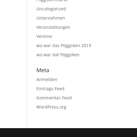
Uncategorized
Unternehmen
Veranstaltungen
Vereine
wo war das Pöggsken 2019
wo war dat Pöggsken
Meta
Anmelden
Eintrags-Feed
Kommentar-Feed
WordPress.org