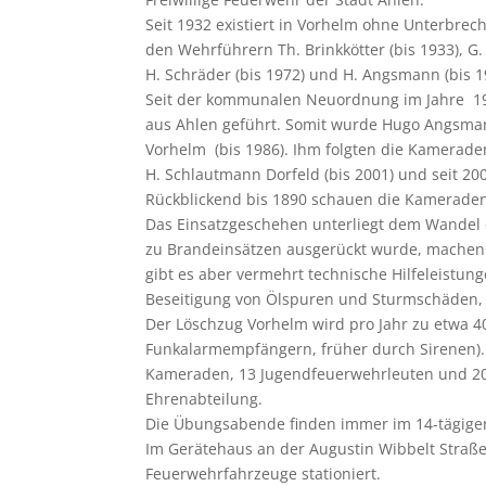
Seit 1932 existiert in Vorhelm ohne Unterbrec
den Wehrführern Th. Brinkkötter (bis 1933), G. 
H. Schräder (bis 1972) und H. Angsmann (bis 1
Seit der kommunalen Neuordnung im Jahre 1
aus Ahlen geführt. Somit wurde Hugo Angsman
Vorhelm (bis 1986). Ihm folgten die Kamerade
H. Schlautmann Dorfeld (bis 2001) und seit 
Rückblickend bis 1890 schauen die Kameraden
Das Einsatzgeschehen unterliegt dem Wandel 
zu Brandeinsätzen ausgerückt wurde, machen 
gibt es aber vermehrt technische Hilfeleistung
Beseitigung von Ölspuren und Sturmschäden, T
Der Löschzug Vorhelm wird pro Jahr zu etwa 40
Funkalarmempfängern, früher durch Sirenen). D
Kameraden, 13 Jugendfeuerwehrleuten und 20
Ehrenabteilung.
Die Übungsabende finden immer im 14-tägigen
Im Gerätehaus an der Augustin Wibbelt Straße
Feuerwehrfahrzeuge stationiert.